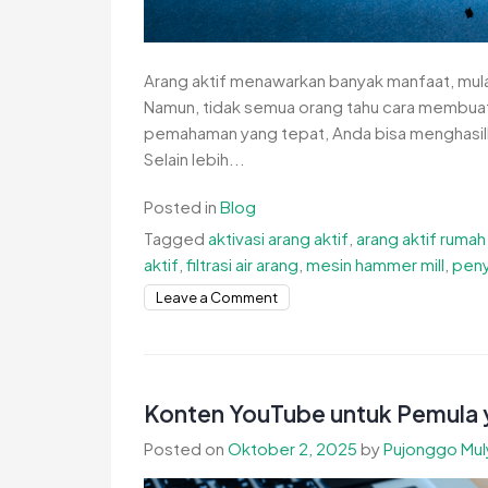
Arang aktif menawarkan banyak manfaat, mulai d
Namun, tidak semua orang tahu cara membuat b
pemahaman yang tepat, Anda bisa menghasilka
Selain lebih...
Posted in
Blog
Tagged
aktivasi arang aktif
,
arang aktif ruma
aktif
,
filtrasi air arang
,
mesin hammer mill
,
peny
on
Leave a Comment
Cara
Membuat
Butiran
Arang
Konten YouTube untuk Pemula 
Aktif
Posted on
Oktober 2, 2025
by
Pujonggo Mul
Halus
di