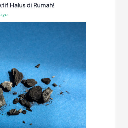
tif Halus di Rumah!
ulyo