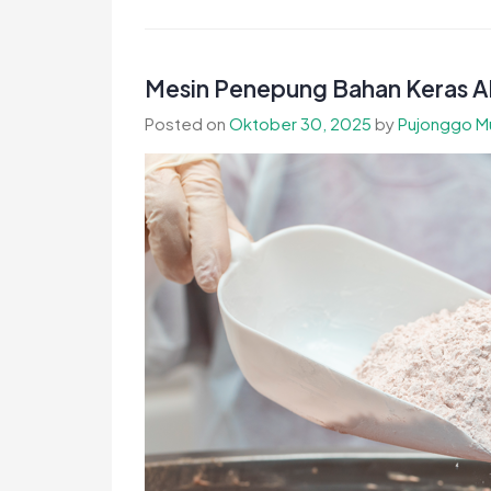
Meningkatkan
Profit
Bakso
Mesin Penepung Bahan Keras Al
yang
Posted on
Oktober 30, 2025
by
Pujonggo M
Efektif!