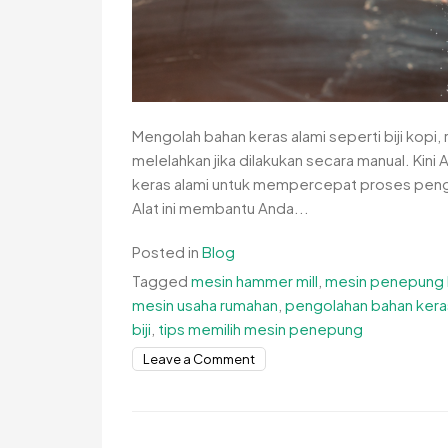
Mengolah bahan keras alami seperti biji kopi
melelahkan jika dilakukan secara manual. K
keras alami untuk mempercepat proses pengo
Alat ini membantu Anda...
Posted in
Blog
Tagged
mesin hammer mill
,
mesin penepung b
mesin usaha rumahan
,
pengolahan bahan kera
biji
,
tips memilih mesin penepung
on
Leave a Comment
Mesin
Penepung
Bahan