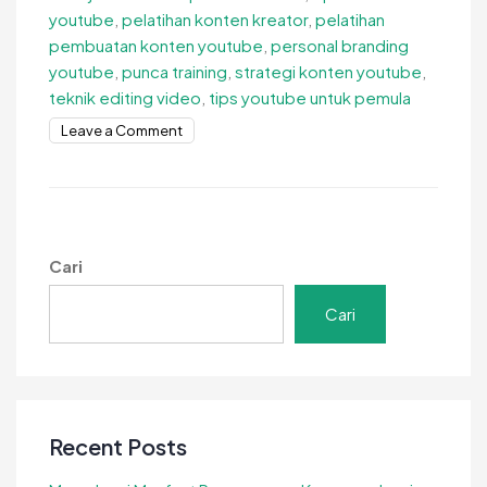
youtube
,
pelatihan konten kreator
,
pelatihan
pembuatan konten youtube
,
personal branding
youtube
,
punca training
,
strategi konten youtube
,
teknik editing video
,
tips youtube untuk pemula
on
Leave a Comment
Pelatihan
Pembuatan
Konten
YouTube
untuk
Cari
Pemula
Cari
Recent Posts