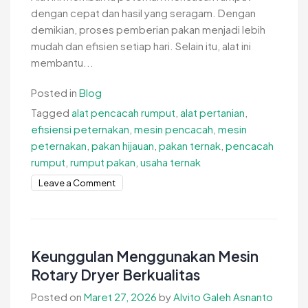
dengan cepat dan hasil yang seragam. Dengan
demikian, proses pemberian pakan menjadi lebih
mudah dan efisien setiap hari. Selain itu, alat ini
membantu...
Posted in
Blog
Tagged
alat pencacah rumput
,
alat pertanian
,
efisiensi peternakan
,
mesin pencacah
,
mesin
peternakan
,
pakan hijauan
,
pakan ternak
,
pencacah
rumput
,
rumput pakan
,
usaha ternak
on
Leave a Comment
Fungsi
Alat
Pencacah
Rumput
Keunggulan Menggunakan Mesin
Pakan
Rotary Dryer Berkualitas
untuk
Posted on
Maret 27, 2026
by
Alvito Galeh Asnanto
Peternakan