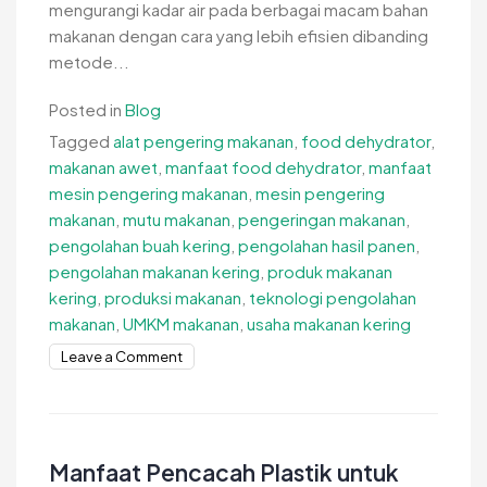
mengurangi kadar air pada berbagai macam bahan
makanan dengan cara yang lebih efisien dibanding
metode...
Posted in
Blog
Tagged
alat pengering makanan
,
food dehydrator
,
makanan awet
,
manfaat food dehydrator
,
manfaat
mesin pengering makanan
,
mesin pengering
makanan
,
mutu makanan
,
pengeringan makanan
,
pengolahan buah kering
,
pengolahan hasil panen
,
pengolahan makanan kering
,
produk makanan
kering
,
produksi makanan
,
teknologi pengolahan
makanan
,
UMKM makanan
,
usaha makanan kering
on
Leave a Comment
Manfaat
Mesin
Pengering
Makanan
Manfaat Pencacah Plastik untuk
Modern