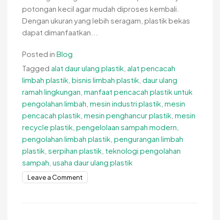
potongan kecil agar mudah diproses kembali.
Dengan ukuran yang lebih seragam, plastik bekas
dapat dimanfaatkan...
Posted in
Blog
Tagged
alat daur ulang plastik
,
alat pencacah
limbah plastik
,
bisnis limbah plastik
,
daur ulang
ramah lingkungan
,
manfaat pencacah plastik untuk
pengolahan limbah
,
mesin industri plastik
,
mesin
pencacah plastik
,
mesin penghancur plastik
,
mesin
recycle plastik
,
pengelolaan sampah modern
,
pengolahan limbah plastik
,
pengurangan limbah
plastik
,
serpihan plastik
,
teknologi pengolahan
sampah
,
usaha daur ulang plastik
on
Leave a Comment
Manfaat
Pencacah
Plastik