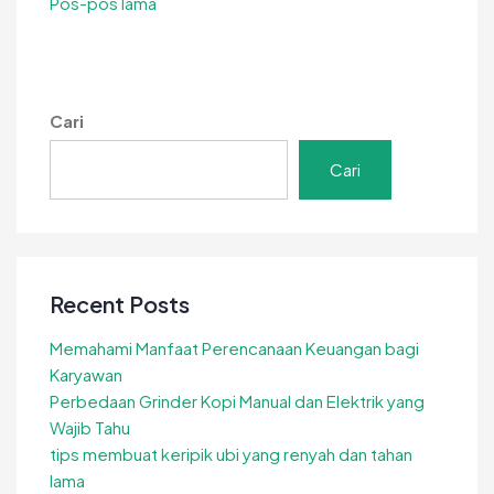
Navigasi
Pos-pos lama
Berkualitas
pos
Tinggi
Cari
Cari
Recent Posts
Memahami Manfaat Perencanaan Keuangan bagi
Karyawan
Perbedaan Grinder Kopi Manual dan Elektrik yang
Wajib Tahu
tips membuat keripik ubi yang renyah dan tahan
lama