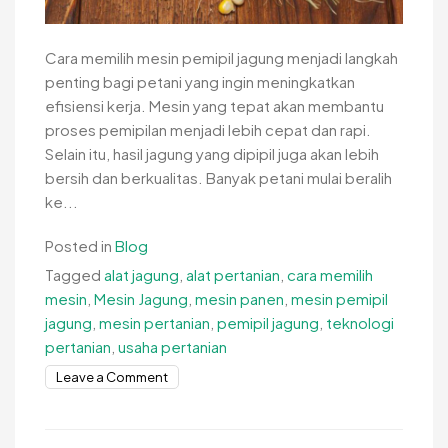
Cara memilih mesin pemipil jagung menjadi langkah
penting bagi petani yang ingin meningkatkan
efisiensi kerja. Mesin yang tepat akan membantu
proses pemipilan menjadi lebih cepat dan rapi.
Selain itu, hasil jagung yang dipipil juga akan lebih
bersih dan berkualitas. Banyak petani mulai beralih
ke...
Posted in
Blog
Tagged
alat jagung
,
alat pertanian
,
cara memilih
mesin
,
Mesin Jagung
,
mesin panen
,
mesin pemipil
jagung
,
mesin pertanian
,
pemipil jagung
,
teknologi
pertanian
,
usaha pertanian
on
Leave a Comment
Cara
Pilih
Mesin