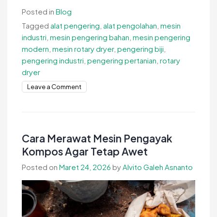
Posted in
Blog
Tagged
alat pengering
,
alat pengolahan
,
mesin
industri
,
mesin pengering bahan
,
mesin pengering
modern
,
mesin rotary dryer
,
pengering biji
,
pengering industri
,
pengering pertanian
,
rotary
dryer
on
Leave a Comment
Keunggulan
Menggunakan
Mesin
Rotary
Cara Merawat Mesin Pengayak
Dryer
Kompos Agar Tetap Awet
Berkualitas
Posted on
Maret 24, 2026
by
Alvito Galeh Asnanto