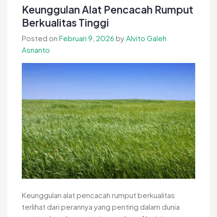
untuk
Keunggulan Alat Pencacah Rumput
Pengolahan
Berkualitas Tinggi
Limbah
Posted on
Februari 9, 2026
by
Alvito Galeh
Modern
Asnanto
Keunggulan alat pencacah rumput berkualitas
terlihat dari perannya yang penting dalam dunia