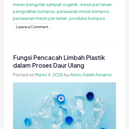
mesin pengolah sampah organik
,
mesin pertanian
,
pengolahan kompos
,
perawatan mesin kompos
,
perawatan mesin pertanian
,
produksi kompos
on
Leave a Comment
Cara
Merawat
Mesin
Pengayak
Fungsi Pencacah Limbah Plastik
Kompos
dalam Proses Daur Ulang
Agar
Posted on
Maret 4, 2026
by
Alvito Galeh Asnanto
Tetap
Awet