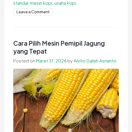
standar mesin kopi
,
usaha kopi
on
Leave a Comment
Standar
Kualitas
Mesin
Pemecah
Cara Pilih Mesin Pemipil Jagung
Kopi
yang Tepat
untuk
Posted on
Maret 31, 2026
by
Alvito Galeh Asnanto
Hasil
Olahan
Lebih
Maksimal