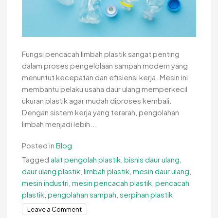
Fungsi pencacah limbah plastik sangat penting
dalam proses pengelolaan sampah modern yang
menuntut kecepatan dan efisiensi kerja. Mesin ini
membantu pelaku usaha daur ulang memperkecil
ukuran plastik agar mudah diproses kembali.
Dengan sistem kerja yang terarah, pengolahan
limbah menjadi lebih...
Posted in
Blog
Tagged
alat pengolah plastik
,
bisnis daur ulang
,
daur ulang plastik
,
limbah plastik
,
mesin daur ulang
,
mesin industri
,
mesin pencacah plastik
,
pencacah
plastik
,
pengolahan sampah
,
serpihan plastik
on
Leave a Comment