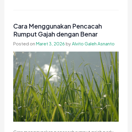
Fungsi
Pencacah
Limbah
Plastik
Cara Menggunakan Pencacah
dalam
Rumput Gajah dengan Benar
Proses
Posted on
Maret 3, 2026
by
Alvito Galeh Asnanto
Daur
Ulang
Cara menggunakan pencacah rumput gajah perlu