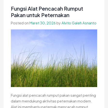
Pemipil
Fungsi Alat Pencacah Rumput
Jagung
Pakan untuk Peternakan
yang
Posted on
Maret 30, 2026
by
Alvito Galeh Asnanto
Tepat
Fungsi alat pencacah rumput pakan sangat penting
dalam mendukung aktivitas peternakan modern.
Alat ini membantu peternak mencacah rumput