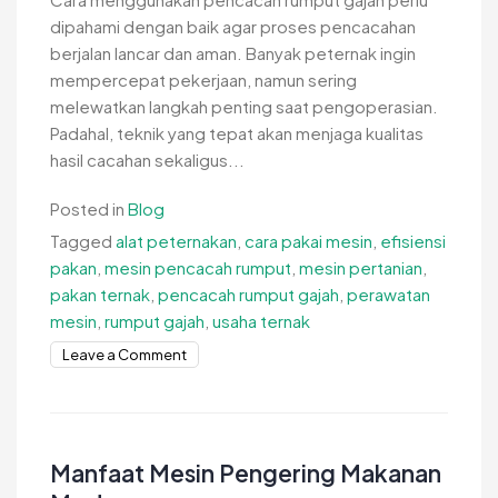
dipahami dengan baik agar proses pencacahan
berjalan lancar dan aman. Banyak peternak ingin
mempercepat pekerjaan, namun sering
melewatkan langkah penting saat pengoperasian.
Padahal, teknik yang tepat akan menjaga kualitas
hasil cacahan sekaligus...
Posted in
Blog
Tagged
alat peternakan
,
cara pakai mesin
,
efisiensi
pakan
,
mesin pencacah rumput
,
mesin pertanian
,
pakan ternak
,
pencacah rumput gajah
,
perawatan
mesin
,
rumput gajah
,
usaha ternak
on
Leave a Comment
Cara
Menggunakan
Pencacah
Rumput
Manfaat Mesin Pengering Makanan
Gajah