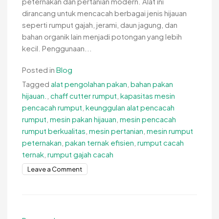
peternakan dan pertanian modern. Alat ini
dirancang untuk mencacah berbagai jenis hijauan
seperti rumput gajah, jerami, daun jagung, dan
bahan organik lain menjadi potongan yang lebih
kecil. Penggunaan...
Posted in
Blog
Tagged
alat pengolahan pakan
,
bahan pakan
hijauan.
,
chaff cutter rumput
,
kapasitas mesin
pencacah rumput
,
keunggulan alat pencacah
rumput
,
mesin pakan hijauan
,
mesin pencacah
rumput berkualitas
,
mesin pertanian
,
mesin rumput
peternakan
,
pakan ternak efisien
,
rumput cacah
ternak
,
rumput gajah cacah
on
Leave a Comment
Keunggulan
Alat
Pencacah
Rumput