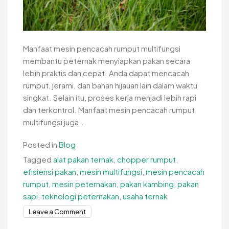
Manfaat mesin pencacah rumput multifungsi
membantu peternak menyiapkan pakan secara
lebih praktis dan cepat. Anda dapat mencacah
rumput, jerami, dan bahan hijauan lain dalam waktu
singkat. Selain itu, proses kerja menjadi lebih rapi
dan terkontrol. Manfaat mesin pencacah rumput
multifungsi juga...
Posted in
Blog
Tagged
alat pakan ternak
,
chopper rumput
,
efisiensi pakan
,
mesin multifungsi
,
mesin pencacah
rumput
,
mesin peternakan
,
pakan kambing
,
pakan
sapi
,
teknologi peternakan
,
usaha ternak
on
Leave a Comment
Manfaat