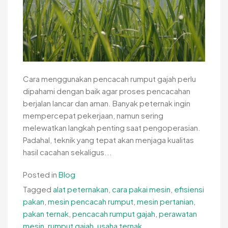
Cara menggunakan pencacah rumput gajah perlu
dipahami dengan baik agar proses pencacahan
berjalan lancar dan aman. Banyak peternak ingin
mempercepat pekerjaan, namun sering
melewatkan langkah penting saat pengoperasian.
Padahal, teknik yang tepat akan menjaga kualitas
hasil cacahan sekaligus...
Posted in
Blog
Tagged
alat peternakan
,
cara pakai mesin
,
efisiensi
pakan
,
mesin pencacah rumput
,
mesin pertanian
,
pakan ternak
,
pencacah rumput gajah
,
perawatan
mesin
,
rumput gajah
,
usaha ternak