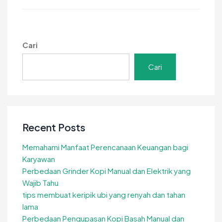
Mesin
Pencacah
Rumput
Multifungsi
Cari
untuk
Peternakan
Cari
Modern
Recent Posts
Memahami Manfaat Perencanaan Keuangan bagi
Karyawan
Perbedaan Grinder Kopi Manual dan Elektrik yang
Wajib Tahu
tips membuat keripik ubi yang renyah dan tahan
lama
Perbedaan Pengupasan Kopi Basah Manual dan