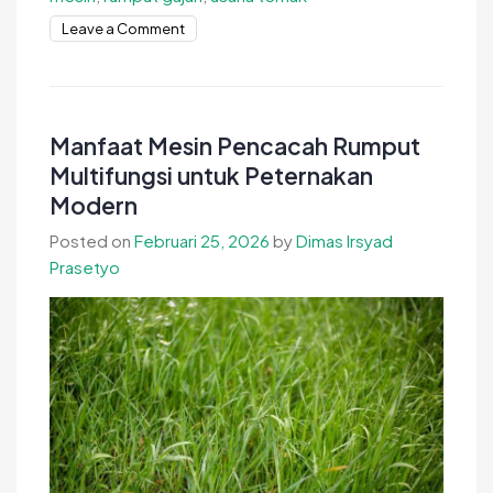
on
Leave a Comment
Cara
Menggunakan
Pencacah
Rumput
Manfaat Mesin Pencacah Rumput
Gajah
Multifungsi untuk Peternakan
dengan
Modern
Benar
Posted on
Februari 25, 2026
by
Dimas Irsyad
Prasetyo