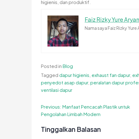
higienis, dan produktif.
Faiz Rizky Yure Arya
Nama saya Faiz Rizky Yure
Posted in
Blog
Tagged
dapur higienis
,
exhaust fan dapur
,
ex
penyedot asap dapur
,
peralatan dapur profe
ventilasi dapur
Navigasi
Previous:
Manfaat Pencacah Plastik untuk
Pengolahan Limbah Modern
pos
Tinggalkan Balasan