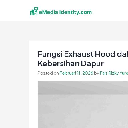
Skip
to
content
eMedia Identity
Temukan Inspirasimu Disini
Fungsi Exhaust Hood d
Kebersihan Dapur
Posted on
Februari 11, 2026
by
Faiz Rizky Yur