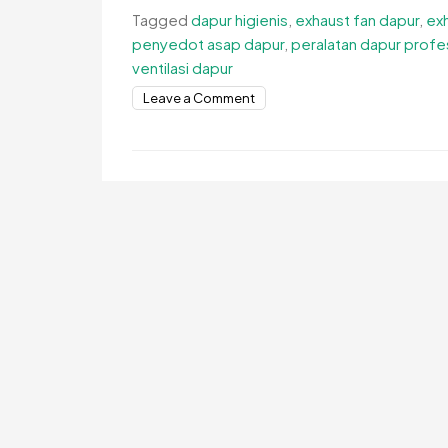
Tagged
dapur higienis
,
exhaust fan dapur
,
ex
penyedot asap dapur
,
peralatan dapur profe
ventilasi dapur
on
Leave a Comment
Fungsi
Exhaust
Hood
dalam
Kenyamanan
dan
Kebersihan
Dapur