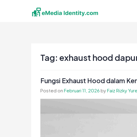
Skip
to
content
eMedia Identity
Temukan Inspirasimu Disini
Tag:
exhaust hood dapu
Fungsi Exhaust Hood dalam Ke
Posted on
Februari 11, 2026
by
Faiz Rizky Yur