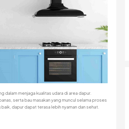
 dalam menjaga kualitas udara di area dapur.
panas, serta bau masakan yang muncul selama proses
 baik, dapur dapat terasa lebih nyaman dan sehat.