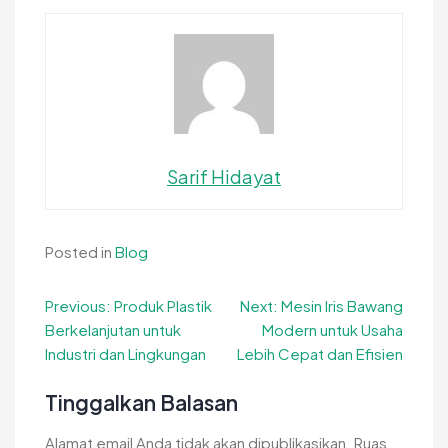
Sarif Hidayat
Posted in
Blog
Navigasi
Previous:
Produk Plastik
Next:
Mesin Iris Bawang
Berkelanjutan untuk
Modern untuk Usaha
pos
Industri dan Lingkungan
Lebih Cepat dan Efisien
Tinggalkan Balasan
Alamat email Anda tidak akan dipublikasikan.
Ruas