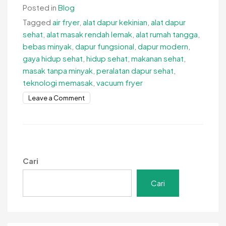
Posted in
Blog
Tagged
air fryer
,
alat dapur kekinian
,
alat dapur
sehat
,
alat masak rendah lemak
,
alat rumah tangga
,
bebas minyak
,
dapur fungsional
,
dapur modern
,
gaya hidup sehat
,
hidup sehat
,
makanan sehat
,
masak tanpa minyak
,
peralatan dapur sehat
,
teknologi memasak
,
vacuum fryer
on
Leave a Comment
Alat
Dapur
Bebas
Minyak,
Solusi
Cari
Masak
Sehat
Cari
di
Era
Modern