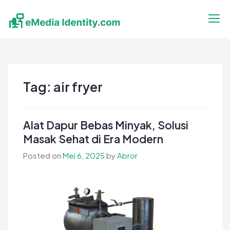
Skip
to
content
eMedia Identity
Temukan Inspirasimu Disini
Tag:
air fryer
Alat Dapur Bebas Minyak, Solusi
Masak Sehat di Era Modern
Posted on
Mei 6, 2025
by
Abror