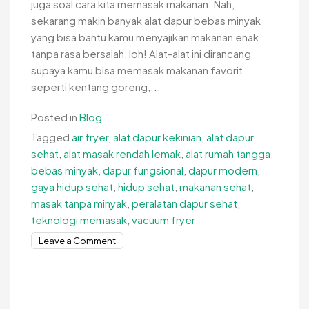
juga soal cara kita memasak makanan. Nah,
sekarang makin banyak alat dapur bebas minyak
yang bisa bantu kamu menyajikan makanan enak
tanpa rasa bersalah, loh! Alat-alat ini dirancang
supaya kamu bisa memasak makanan favorit
seperti kentang goreng,...
Posted in
Blog
Tagged
air fryer
,
alat dapur kekinian
,
alat dapur
sehat
,
alat masak rendah lemak
,
alat rumah tangga
,
bebas minyak
,
dapur fungsional
,
dapur modern
,
gaya hidup sehat
,
hidup sehat
,
makanan sehat
,
masak tanpa minyak
,
peralatan dapur sehat
,
teknologi memasak
,
vacuum fryer
on
Leave a Comment
Alat
Dapur
Bebas
Minyak,