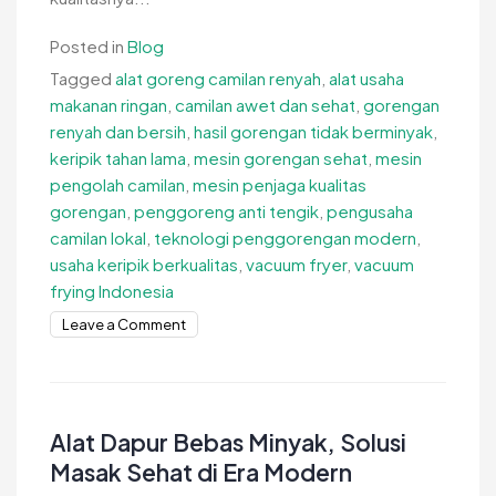
Posted in
Blog
Tagged
alat goreng camilan renyah
,
alat usaha
makanan ringan
,
camilan awet dan sehat
,
gorengan
renyah dan bersih
,
hasil gorengan tidak berminyak
,
keripik tahan lama
,
mesin gorengan sehat
,
mesin
pengolah camilan
,
mesin penjaga kualitas
gorengan
,
penggoreng anti tengik
,
pengusaha
camilan lokal
,
teknologi penggorengan modern
,
usaha keripik berkualitas
,
vacuum fryer
,
vacuum
frying Indonesia
on
Leave a Comment
Mesin
Penjaga
Kualitas
Hasil
Alat Dapur Bebas Minyak, Solusi
Gorengan
Masak Sehat di Era Modern
Agar