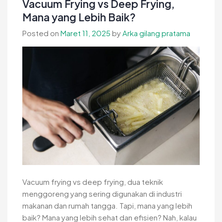
Vacuum Frying vs Deep Frying,
Solusi
Mana yang Lebih Baik?
Masak
Posted on
Maret 11, 2025
by
Arka gilang pratama
Sehat
di
Era
Modern
Vacuum frying vs deep frying, dua teknik
menggoreng yang sering digunakan di industri
makanan dan rumah tangga. Tapi, mana yang lebih
baik? Mana yang lebih sehat dan efisien? Nah, kalau