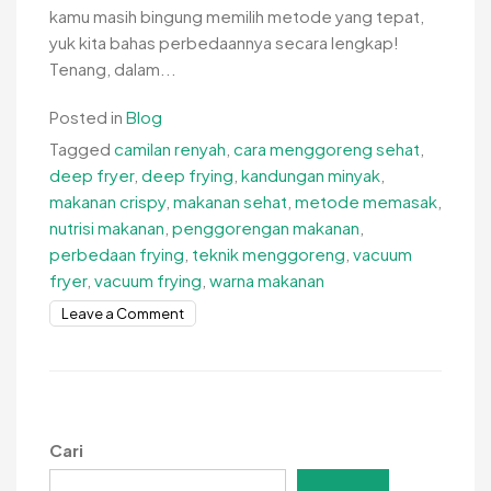
kamu masih bingung memilih metode yang tepat,
yuk kita bahas perbedaannya secara lengkap!
Tenang, dalam...
Posted in
Blog
Tagged
camilan renyah
,
cara menggoreng sehat
,
deep fryer
,
deep frying
,
kandungan minyak
,
makanan crispy
,
makanan sehat
,
metode memasak
,
nutrisi makanan
,
penggorengan makanan
,
perbedaan frying
,
teknik menggoreng
,
vacuum
fryer
,
vacuum frying
,
warna makanan
on
Leave a Comment
Vacuum
Frying
vs
Deep
Frying,
Cari
Mana