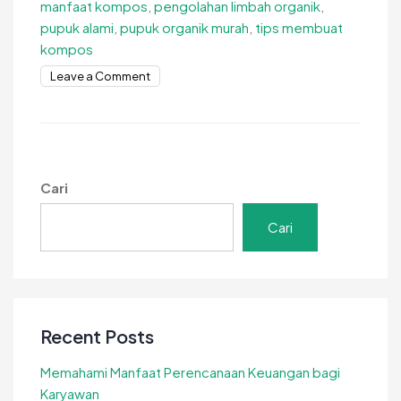
manfaat kompos
,
pengolahan limbah organik
,
pupuk alami
,
pupuk organik murah
,
tips membuat
kompos
on
Leave a Comment
Panduan
Praktis
Membuat
Kompos
di
Cari
Rumah
dengan
Cari
Mudah
Recent Posts
Memahami Manfaat Perencanaan Keuangan bagi
Karyawan