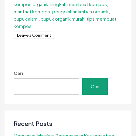
kompos organik
,
langkah membuat kompos
,
manfaat kompos
,
pengolahan limbah organik
,
pupuk alami
,
pupuk organik murah
,
tips membuat
kompos
on
Leave a Comment
Panduan
Praktis
Membuat
Kompos
di
Cari
Rumah
dengan
Cari
Mudah
Recent Posts
Memahami Manfaat Perencanaan Keuangan bagi