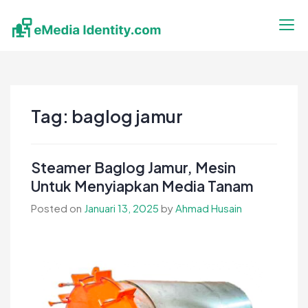
Skip
to
content
eMedia Identity
Temukan Inspirasimu Disini
Tag:
baglog jamur
Steamer Baglog Jamur, Mesin
Untuk Menyiapkan Media Tanam
Posted on
Januari 13, 2025
by
Ahmad Husain