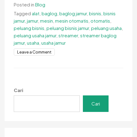
Posted in
Blog
Tagged
alat
,
baglog
,
baglog jamur
,
bisnis
,
bisnis
jamur
,
jamur
,
mesin
,
mesin otomatis
,
otomatis
,
peluang bisnis
,
peluang bisnis jamur
,
peluang usaha
,
peluang usaha jamur
,
streamer
,
streamer baglog
jamur
,
usaha
,
usaha jamur
on
Leave a Comment
Steamer
Baglog
Jamur,
Mesin
Untuk
Cari
Menyiapkan
Media
Cari
Tanam