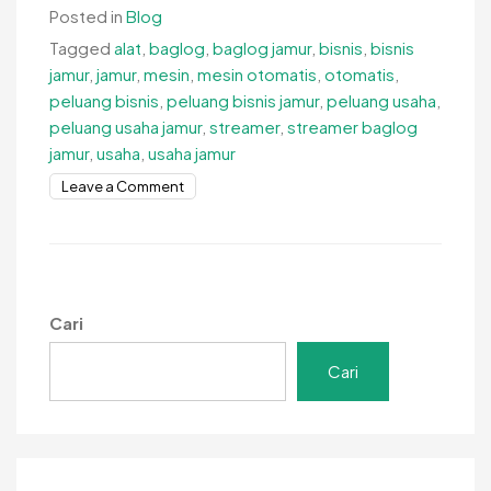
Posted in
Blog
Tagged
alat
,
baglog
,
baglog jamur
,
bisnis
,
bisnis
jamur
,
jamur
,
mesin
,
mesin otomatis
,
otomatis
,
peluang bisnis
,
peluang bisnis jamur
,
peluang usaha
,
peluang usaha jamur
,
streamer
,
streamer baglog
jamur
,
usaha
,
usaha jamur
on
Leave a Comment
Steamer
Baglog
Jamur,
Mesin
Untuk
Cari
Menyiapkan
Media
Cari
Tanam