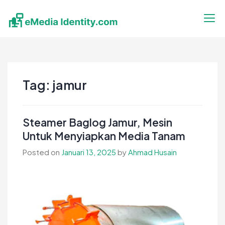
Skip
to
content
eMedia Identity
Temukan Inspirasimu Disini
Tag:
jamur
Steamer Baglog Jamur, Mesin
Untuk Menyiapkan Media Tanam
Posted on
Januari 13, 2025
by
Ahmad Husain