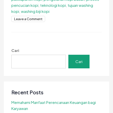
pencucian kopi
,
teknologi kopi
,
tujuan washing
kopi
,
washing biji kopi
on
Leave a Comment
Tujuan
Washing
Biji
Kopi
Untuk
Cari
Kualitas
Produk
Cari
Recent Posts
Memahami Manfaat Perencanaan Keuangan bagi
Karyawan