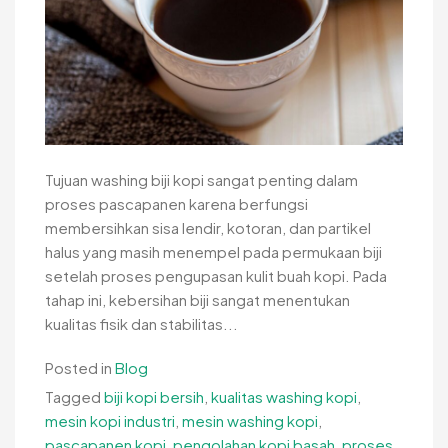
Tujuan washing biji kopi sangat penting dalam
proses pascapanen karena berfungsi
membersihkan sisa lendir, kotoran, dan partikel
halus yang masih menempel pada permukaan biji
setelah proses pengupasan kulit buah kopi. Pada
tahap ini, kebersihan biji sangat menentukan
kualitas fisik dan stabilitas...
Posted in
Blog
Tagged
biji kopi bersih
,
kualitas washing kopi
,
mesin kopi industri
,
mesin washing kopi
,
pascapanen kopi
,
pengolahan kopi basah
,
proses