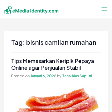
Skip
to
content
eMedia Identity
Temukan Inspirasimu Disini
Tag:
bisnis camilan rumahan
Tips Memasarkan Keripik Pepaya
Online agar Penjualan Stabil
Posted on
Januari 6, 2026
by
Tesa Iklas Saputri