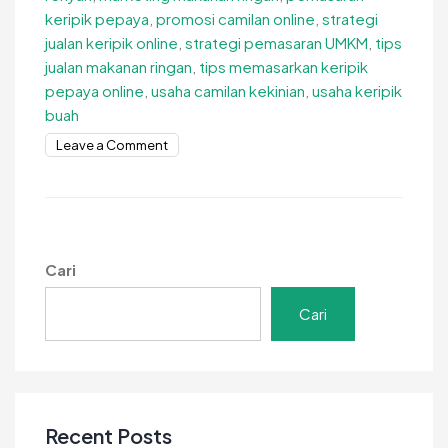
keripik pepaya
,
promosi camilan online
,
strategi
jualan keripik online
,
strategi pemasaran UMKM
,
tips
jualan makanan ringan
,
tips memasarkan keripik
pepaya online
,
usaha camilan kekinian
,
usaha keripik
buah
on
Leave a Comment
Tips
Memasarkan
Keripik
Pepaya
Online
Cari
agar
Penjualan
Cari
Stabil
Recent Posts