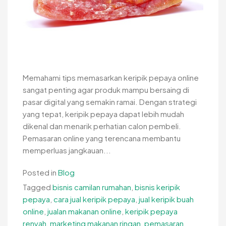
Memahami tips memasarkan keripik pepaya online
sangat penting agar produk mampu bersaing di
pasar digital yang semakin ramai. Dengan strategi
yang tepat, keripik pepaya dapat lebih mudah
dikenal dan menarik perhatian calon pembeli.
Pemasaran online yang terencana membantu
memperluas jangkauan...
Posted in
Blog
Tagged
bisnis camilan rumahan
,
bisnis keripik
pepaya
,
cara jual keripik pepaya
,
jual keripik buah
online
,
jualan makanan online
,
keripik pepaya
renyah
,
marketing makanan ringan
,
pemasaran