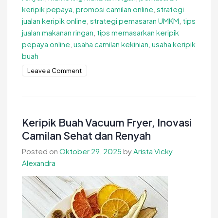
keripik pepaya
,
promosi camilan online
,
strategi
jualan keripik online
,
strategi pemasaran UMKM
,
tips
jualan makanan ringan
,
tips memasarkan keripik
pepaya online
,
usaha camilan kekinian
,
usaha keripik
buah
on
Leave a Comment
Tips
Memasarkan
Keripik
Pepaya
Keripik Buah Vacuum Fryer, Inovasi
Online
Camilan Sehat dan Renyah
agar
Posted on
Oktober 29, 2025
by
Arista Vicky
Penjualan
Alexandra
Stabil