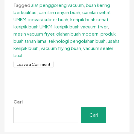
Tagged
alat penggoreng vacuum
,
buah kering
berkualitas
,
camilan renyah buah
,
camilan sehat
UMKM
,
inovasi kuliner buah
,
keripik buah sehat
,
keripik buah UMKM
,
keripik buah vacuum fryer
,
mesin vacuum fryer
,
olahan buah modern
,
produk
buah tahan lama
,
teknologi pengolahan buah
,
usaha
keripik buah
,
vacuum frying buah
,
vacuum sealer
buah
on
Leave a Comment
Keripik
Buah
Vacuum
Fryer,
Inovasi
Cari
Camilan
Sehat
Cari
dan
Renyah