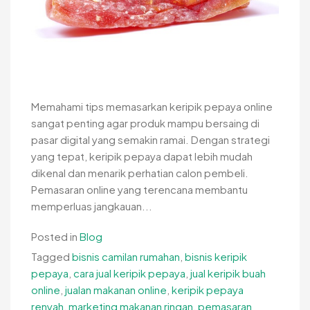
Memahami tips memasarkan keripik pepaya online
sangat penting agar produk mampu bersaing di
pasar digital yang semakin ramai. Dengan strategi
yang tepat, keripik pepaya dapat lebih mudah
dikenal dan menarik perhatian calon pembeli.
Pemasaran online yang terencana membantu
memperluas jangkauan...
Posted in
Blog
Tagged
bisnis camilan rumahan
,
bisnis keripik
pepaya
,
cara jual keripik pepaya
,
jual keripik buah
online
,
jualan makanan online
,
keripik pepaya
renyah
,
marketing makanan ringan
,
pemasaran