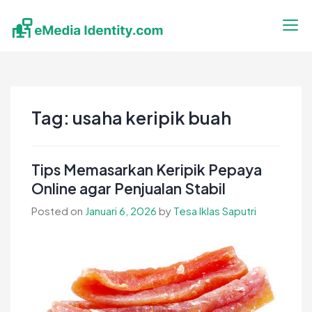
Skip
to
content
eMedia Identity
Temukan Inspirasimu Disini
Tag:
usaha keripik buah
Tips Memasarkan Keripik Pepaya
Online agar Penjualan Stabil
Posted on
Januari 6, 2026
by
Tesa Iklas Saputri