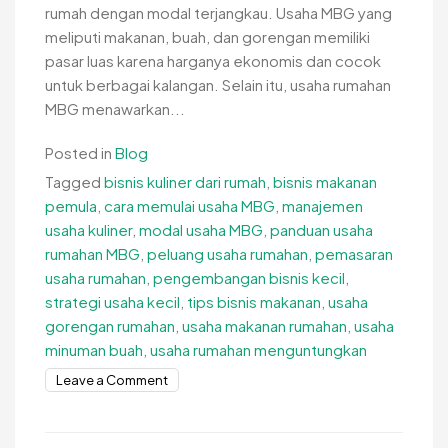
rumah dengan modal terjangkau. Usaha MBG yang
meliputi makanan, buah, dan gorengan memiliki
pasar luas karena harganya ekonomis dan cocok
untuk berbagai kalangan. Selain itu, usaha rumahan
MBG menawarkan...
Posted in
Blog
Tagged
bisnis kuliner dari rumah
,
bisnis makanan
pemula
,
cara memulai usaha MBG
,
manajemen
usaha kuliner
,
modal usaha MBG
,
panduan usaha
rumahan MBG
,
peluang usaha rumahan
,
pemasaran
usaha rumahan
,
pengembangan bisnis kecil
,
strategi usaha kecil
,
tips bisnis makanan
,
usaha
gorengan rumahan
,
usaha makanan rumahan
,
usaha
minuman buah
,
usaha rumahan menguntungkan
on
Leave a Comment
Panduan
Usaha