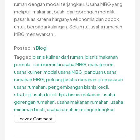
rumah dengan modal terjangkau. Usaha MBG yang
meliputi makanan, buah, dan gorengan memiliki
pasar luas karena harganya ekonomis dan cocok
untuk berbagai kalangan. Selain itu, usaha rumahan
MBG menawarkan...
Posted in
Blog
Tagged
bisnis kuliner dari rumah
,
bisnis makanan
pemula
,
cara memulai usaha MBG
,
manajemen
usaha kuliner
,
modal usaha MBG
,
panduan usaha
rumahan MBG
,
peluang usaha rumahan
,
pemasaran
usaha rumahan
,
pengembangan bisnis kecil
,
strategi usaha kecil
,
tips bisnis makanan
,
usaha
gorengan rumahan
,
usaha makanan rumahan
,
usaha
minuman buah
,
usaha rumahan menguntungkan
on
Leave a Comment
Panduan
Usaha