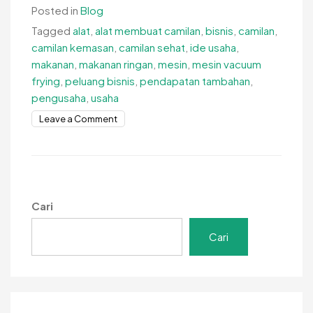
Posted in
Blog
Tagged
alat
,
alat membuat camilan
,
bisnis
,
camilan
,
camilan kemasan
,
camilan sehat
,
ide usaha
,
makanan
,
makanan ringan
,
mesin
,
mesin vacuum
frying
,
peluang bisnis
,
pendapatan tambahan
,
pengusaha
,
usaha
on
Leave a Comment
Peluang
Usaha
Camilan
dengan
Metode
Cari
Online
Cari