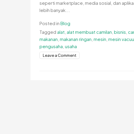
seperti marketplace, media sosial, dan apli
lebih banyak...
Posted in
Blog
Tagged
alat
,
alat membuat camilan
,
bisnis
,
ca
makanan
,
makanan ringan
,
mesin
,
mesin vacuu
pengusaha
,
usaha
on
Leave a Comment
Peluang
Usaha
Camilan
dengan
Metode
Online