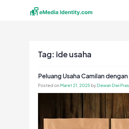
Skip
to
content
eMedia Identity
Temukan Inspirasimu Disini
Tag:
ide usaha
Peluang Usaha Camilan dengan
Posted on
Maret 21, 2025
by
Dewan Dwi Pra