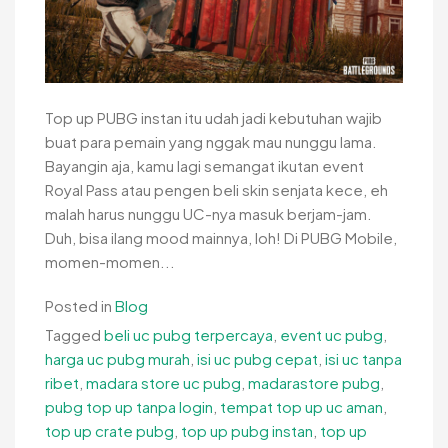
Top up PUBG instan itu udah jadi kebutuhan wajib
buat para pemain yang nggak mau nunggu lama.
Bayangin aja, kamu lagi semangat ikutan event
Royal Pass atau pengen beli skin senjata kece, eh
malah harus nunggu UC-nya masuk berjam-jam.
Duh, bisa ilang mood mainnya, loh! Di PUBG Mobile,
momen-momen...
Posted in
Blog
Tagged
beli uc pubg terpercaya
,
event uc pubg
,
harga uc pubg murah
,
isi uc pubg cepat
,
isi uc tanpa
ribet
,
madara store uc pubg
,
madarastore pubg
,
pubg top up tanpa login
,
tempat top up uc aman
,
top up crate pubg
,
top up pubg instan
,
top up