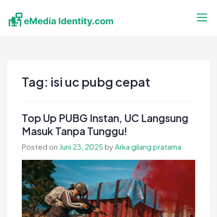
Skip
to
content
eMedia Identity
Temukan Inspirasimu Disini
Tag:
isi uc pubg cepat
Top Up PUBG Instan, UC Langsung
Masuk Tanpa Tunggu!
Posted on
Juni 23, 2025
by
Arka gilang pratama