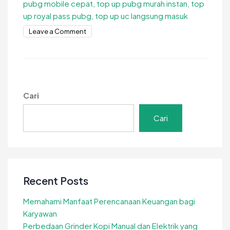
pubg mobile cepat
,
top up pubg murah instan
,
top
up royal pass pubg
,
top up uc langsung masuk
on
Leave a Comment
Top
Up
PUBG
Instan,
UC
Cari
Langsung
Masuk
Cari
Tanpa
Tunggu!
Recent Posts
Memahami Manfaat Perencanaan Keuangan bagi
Karyawan
Perbedaan Grinder Kopi Manual dan Elektrik yang