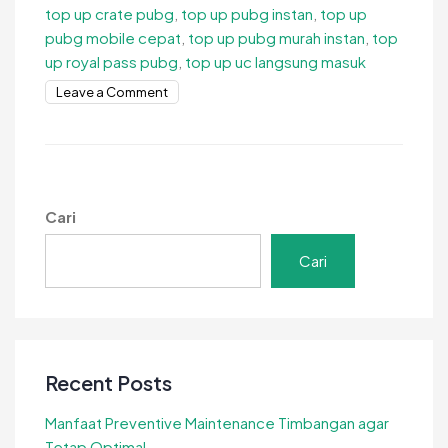
top up crate pubg
,
top up pubg instan
,
top up
pubg mobile cepat
,
top up pubg murah instan
,
top
up royal pass pubg
,
top up uc langsung masuk
on
Leave a Comment
Top
Up
PUBG
Instan,
UC
Cari
Langsung
Masuk
Cari
Tanpa
Tunggu!
Recent Posts
Manfaat Preventive Maintenance Timbangan agar
Tetap Optimal