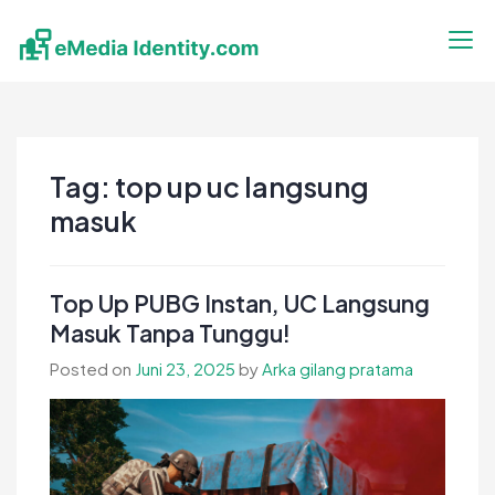
Skip
to
content
eMedia Identity
Temukan Inspirasimu Disini
Tag:
top up uc langsung
masuk
Top Up PUBG Instan, UC Langsung
Masuk Tanpa Tunggu!
Posted on
Juni 23, 2025
by
Arka gilang pratama