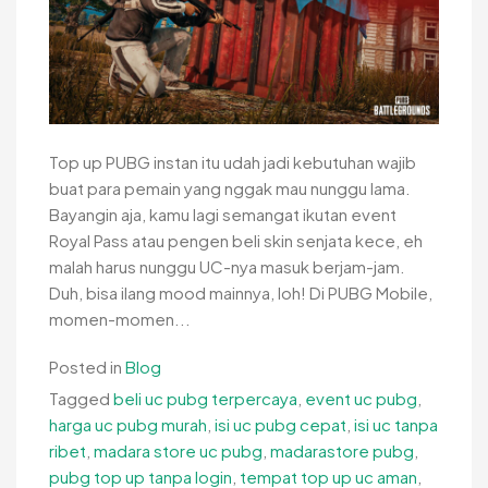
Top up PUBG instan itu udah jadi kebutuhan wajib
buat para pemain yang nggak mau nunggu lama.
Bayangin aja, kamu lagi semangat ikutan event
Royal Pass atau pengen beli skin senjata kece, eh
malah harus nunggu UC-nya masuk berjam-jam.
Duh, bisa ilang mood mainnya, loh! Di PUBG Mobile,
momen-momen...
Posted in
Blog
Tagged
beli uc pubg terpercaya
,
event uc pubg
,
harga uc pubg murah
,
isi uc pubg cepat
,
isi uc tanpa
ribet
,
madara store uc pubg
,
madarastore pubg
,
pubg top up tanpa login
,
tempat top up uc aman
,