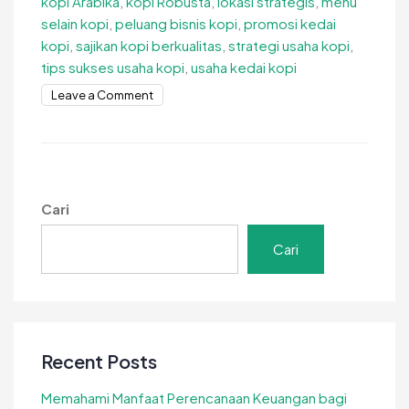
kopi Arabika
,
kopi Robusta
,
lokasi strategis
,
menu
selain kopi
,
peluang bisnis kopi
,
promosi kedai
kopi
,
sajikan kopi berkualitas
,
strategi usaha kopi
,
tips sukses usaha kopi
,
usaha kedai kopi
on
Leave a Comment
Tips
Sukses
Usaha
Kopi
Dijamin
Cari
Berhasil
Cari
Recent Posts
Memahami Manfaat Perencanaan Keuangan bagi