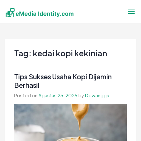
Skip
to
content
eMedia Identity
Temukan Inspirasimu Disini
Tag:
kedai kopi kekinian
Tips Sukses Usaha Kopi Dijamin
Berhasil
Posted on
Agustus 25, 2025
by
Dewangga