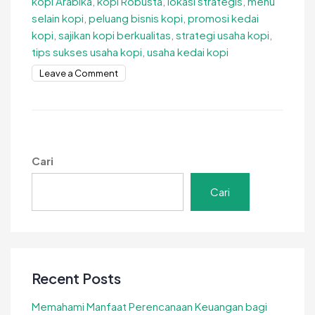
kopi Arabika
,
kopi Robusta
,
lokasi strategis
,
menu
selain kopi
,
peluang bisnis kopi
,
promosi kedai
kopi
,
sajikan kopi berkualitas
,
strategi usaha kopi
,
tips sukses usaha kopi
,
usaha kedai kopi
on
Leave a Comment
Tips
Sukses
Usaha
Kopi
Dijamin
Cari
Berhasil
Cari
Recent Posts
Memahami Manfaat Perencanaan Keuangan bagi