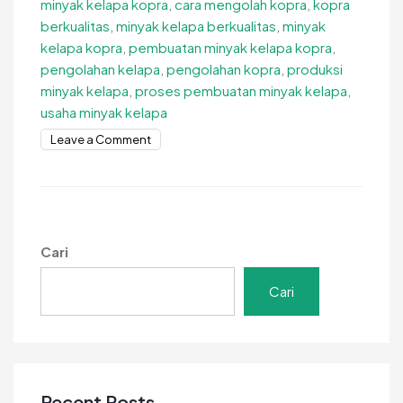
minyak kelapa kopra
,
cara mengolah kopra
,
kopra
berkualitas
,
minyak kelapa berkualitas
,
minyak
kelapa kopra
,
pembuatan minyak kelapa kopra
,
pengolahan kelapa
,
pengolahan kopra
,
produksi
minyak kelapa
,
proses pembuatan minyak kelapa
,
usaha minyak kelapa
on
Leave a Comment
Cara
Membuat
Minyak
Kelapa
Kopra
Cari
agar
Hasil
Cari
Lebih
Jernih
dan
Siap
Jual
Recent Posts