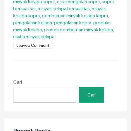
minyak kelapa kopra
,
cara mengolah kopra
,
kopra
berkualitas
,
minyak kelapa berkualitas
,
minyak
kelapa kopra
,
pembuatan minyak kelapa kopra
,
pengolahan kelapa
,
pengolahan kopra
,
produksi
minyak kelapa
,
proses pembuatan minyak kelapa
,
usaha minyak kelapa
on
Leave a Comment
Cara
Membuat
Minyak
Kelapa
Kopra
Cari
agar
Hasil
Cari
Lebih
Jernih
dan
Siap
Jual
Recent Posts