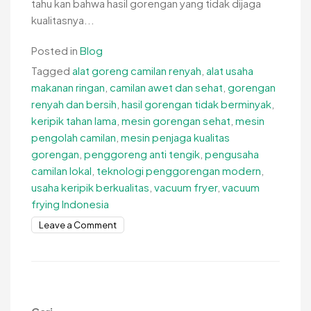
tahu kan bahwa hasil gorengan yang tidak dijaga
kualitasnya...
Posted in
Blog
Tagged
alat goreng camilan renyah
,
alat usaha
makanan ringan
,
camilan awet dan sehat
,
gorengan
renyah dan bersih
,
hasil gorengan tidak berminyak
,
keripik tahan lama
,
mesin gorengan sehat
,
mesin
pengolah camilan
,
mesin penjaga kualitas
gorengan
,
penggoreng anti tengik
,
pengusaha
camilan lokal
,
teknologi penggorengan modern
,
usaha keripik berkualitas
,
vacuum fryer
,
vacuum
frying Indonesia
on
Leave a Comment
Mesin
Penjaga
Kualitas
Hasil
Gorengan