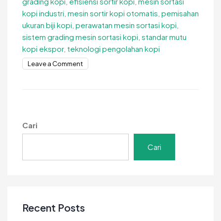
grading kopi
,
efisiensi sortir kopi
,
mesin sortasi
kopi industri
,
mesin sortir kopi otomatis
,
pemisahan
ukuran biji kopi
,
perawatan mesin sortasi kopi
,
sistem grading mesin sortasi kopi
,
standar mutu
kopi ekspor
,
teknologi pengolahan kopi
on
Leave a Comment
Sistem
Grading
Mesin
Sortasi
Kopi
Cari
untuk
Kualitas
Cari
Lebih
Konsisten
Recent Posts