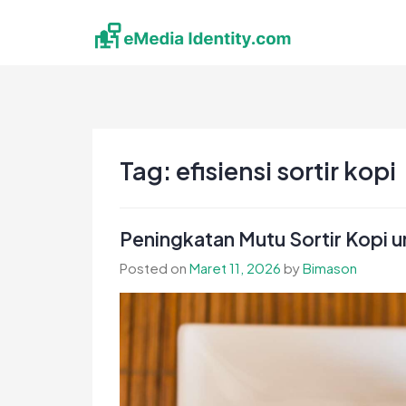
Skip
to
content
eMedia Identity
Temukan Inspirasimu Disini
Tag:
efisiensi sortir kopi
Peningkatan Mutu Sortir Kopi u
Posted on
Maret 11, 2026
by
Bimason