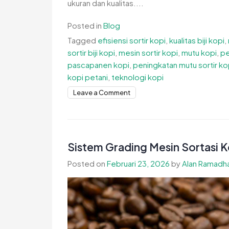
ukuran dan kualitas....
Posted in
Blog
Tagged
efisiensi sortir kopi
,
kualitas biji kopi
,
sortir biji kopi
,
mesin sortir kopi
,
mutu kopi
,
pe
pascapanen kopi
,
peningkatan mutu sortir ko
kopi petani
,
teknologi kopi
on
Leave a Comment
Peningkatan
Mutu
Sortir
Kopi
Sistem Grading Mesin Sortasi K
untuk
Posted on
Februari 23, 2026
by
Alan Ramadha
Hasil
Lebih
Konsisten