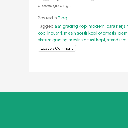
proses grading...
Posted in
Blog
Tagged
alat grading kopi modern
,
cara kerja
kopi industri
,
mesin sortir kopi otomatis
,
pemi
sistem grading mesin sortasi kopi
,
standar m
on
Leave a Comment
Sistem
Grading
Mesin
Sortasi
Kopi
untuk
Kualitas
Lebih
Konsisten