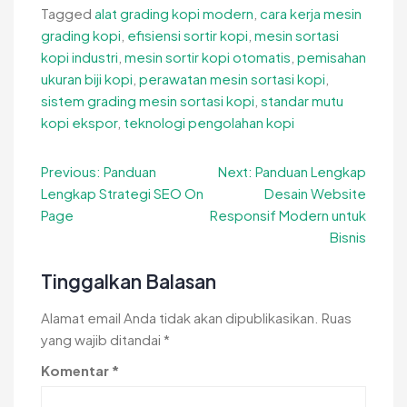
Tagged
alat grading kopi modern
,
cara kerja mesin
grading kopi
,
efisiensi sortir kopi
,
mesin sortasi
kopi industri
,
mesin sortir kopi otomatis
,
pemisahan
ukuran biji kopi
,
perawatan mesin sortasi kopi
,
sistem grading mesin sortasi kopi
,
standar mutu
kopi ekspor
,
teknologi pengolahan kopi
Navigasi
Previous:
Panduan
Next:
Panduan Lengkap
Lengkap Strategi SEO On
Desain Website
pos
Page
Responsif Modern untuk
Bisnis
Tinggalkan Balasan
Alamat email Anda tidak akan dipublikasikan.
Ruas
yang wajib ditandai
*
Komentar
*